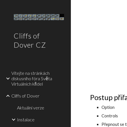
Sk
Cliffs of
Dover CZ
Vítejte na stránkách
diskusního fóra Světa
Virtuálních křídel
Postup přiř
Cliffs of Dover
Option
Aktuální verze
Controls
Instalace
Přepnout se t