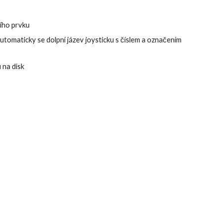
ího prvku
omaticky se dolpní jázev joysticku s číslem a označením 
 na disk