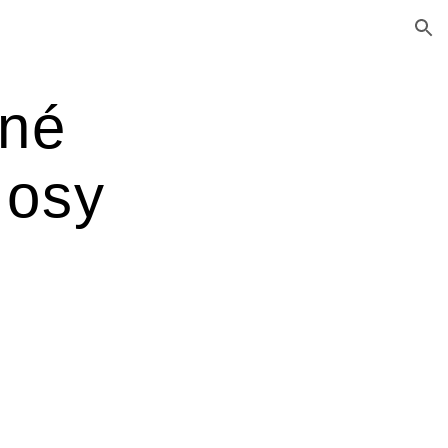
ion
né 
 osy