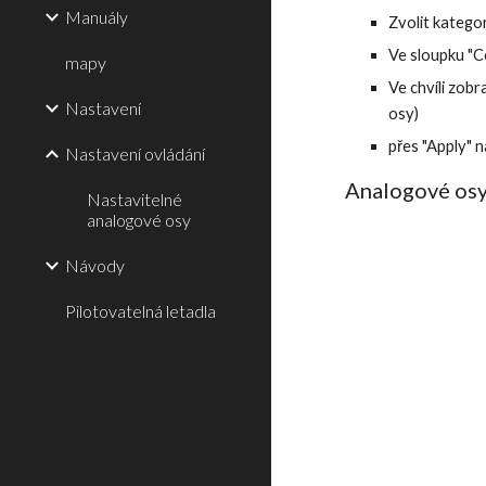
Manuály
Zvolit kategor
Ve sloupku "C
mapy
Ve chvíli zob
Nastavení
osy)
přes "Apply" 
Nastavení ovládání
Analogové osy
Nastavitelné
analogové osy
Návody
Pilotovatelná letadla