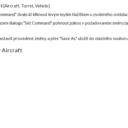
ii [Aircraft, Turret, Vehicle]
ommand" dvakrát kliknout levým myším tlačítkem u zvoleného ovládac
razení dialogu "Set Command" pohnout pákou v požadovaném směru (aut
nastavit provedené změny a přes "Save As" uložit do vlastního souboru
 Aircraft