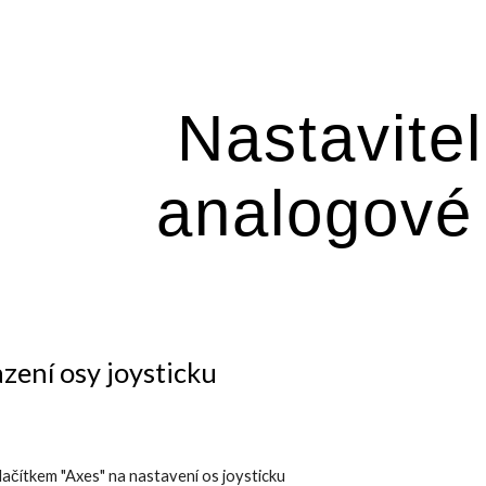
ip to main content
Skip to navigat
Nastavitel
analogové
azení osy joysticku
lačítkem "Axes" na nastavení os joysticku